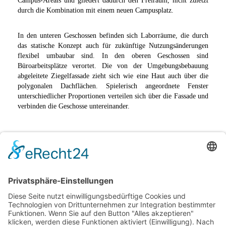
Campus-Areals und gliedert dadurch den Freiraum, nicht zuletzt
durch die Kombination mit einem neuen Campusplatz.
In den unteren Geschossen befinden sich Laborräume, die durch
das statische Konzept auch für zukünftige Nutzungsänderungen
flexibel umbaubar sind. In den oberen Geschossen sind
Büroarbeitsplätze verortet. Die von der Umgebungsbebauung
abgeleitete Ziegelfassade zieht sich wie eine Haut auch über die
polygonalen Dachflächen. Spielerisch angeordnete Fenster
unterschiedlicher Proportionen verteilen sich über die Fassade und
verbinden die Geschosse untereinander.
Durch ein gläsernes Treppenhaus wird ein Anschluss an die
angrenzende Bebauung geschaffen. Die Jury hob besonders die
mutige Architektursprache der Gebäudekubatur sowie allgemein
die Kreativität des Entwurfes hervor. Auch das durch die
kompakte Gebäudeform sehr nachhaltige Verhältnis von
Hüllfläche zu Grundfläche wird als positiv empfunden.